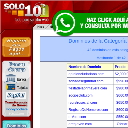
Dominios de la Categoría
42 dominios en esta categ
Mostrando 1 de 42
Nombre de Dominio
Precio
opinionciudadana.com
$2,900.
zonadeseguridad.com
$990.0
fiestadelaprimavera.com
$980.0
sociosclub.com
$660.0
registrosocial.com
$650.0
RegistroDeNombres.com
$600.0
e-Voto.com
$550.0
areajoven.com
Ofertar