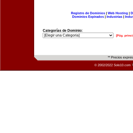
Registro de Dominios
|
Web Hosting
|
D
Dominios Expirados
|
Industrias
|
Indu
Categorías de Dominio:
[Pág. princi
** Precios expre
© 2002/2022 Solo10.com