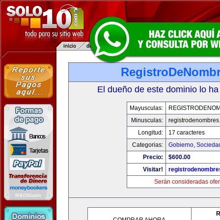
RegistroDeNomb
El dueño de este dominio lo ha
Mayusculas:
REGISTRODENO
Minusculas:
registrodenombres
Longitud:
17 caracteres
Categorias:
Gobierno
,
Socieda
Precio:
$600.00
Visitar!
registrodenombr
Serán consideradas ofer
R