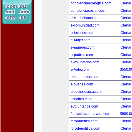
concienciaecologica.com
Ofertar
concienciasocial.com
Ofertar
e-ciudadanos.com
Ofertar
e-comunidad.com
Ofertar
e-jovenes.com
Ofertar
e-Mujer.com
Ofertar
e-mujeres.com
Ofertar
e-padres.com
Ofertar
e-voluntarios.com
Ofertar
e-Voto.com
$550.0
eciudadanos.com
Ofertar
ejovenes.com
Ofertar
eleccionesusa.com
Ofertar
epadres.com
Ofertar
evoluntarios.com
Ofertar
fiestadelaprimavera.com
$980.0
foroamerica.com
Ofertar
forodepolitica.com
Ofertar