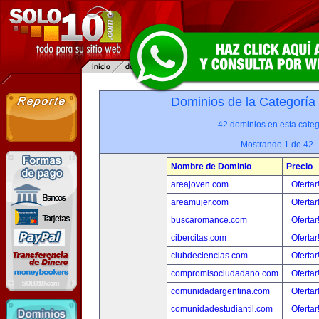
Dominios de la Categoría
42 dominios en esta categ
Mostrando 1 de 42
Nombre de Dominio
Precio
areajoven.com
Ofertar
areamujer.com
Ofertar
buscaromance.com
Ofertar
cibercitas.com
Ofertar
clubdeciencias.com
Ofertar
compromisociudadano.com
Ofertar
comunidadargentina.com
Ofertar
comunidadestudiantil.com
Ofertar