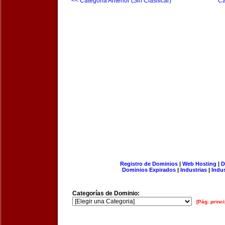
<< Categoria Anterior (Sin Clasificar)
Ca
Registro de Dominios
|
Web Hosting
|
D
Dominios Expirados
|
Industrias
|
Indu
Categorías de Dominio:
[Pág. princi