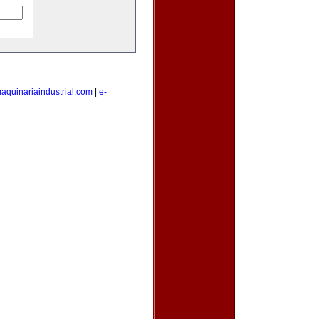
aquinariaindustrial.com
|
e-