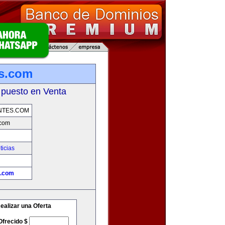
es.com
 puesto en Venta
NTES.COM
.com
ticias
s.com
ealizar una Oferta
Ofrecido $