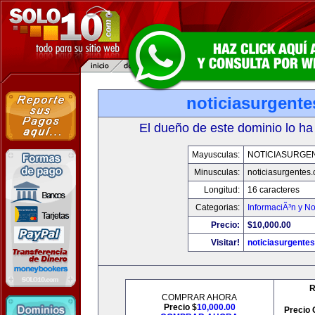
noticiasurgent
El dueño de este dominio lo ha
Mayusculas:
NOTICIASURGE
Minusculas:
noticiasurgentes
Longitud:
16 caracteres
Categorias:
InformaciÃ³n y No
Precio:
$10,000.00
Visitar!
noticiasurgente
R
COMPRAR AHORA
Precio $
10,000.00
Precio 