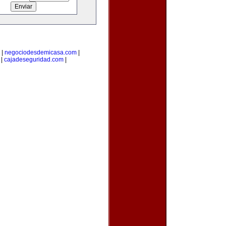
|
negociodesdemicasa.com
|
|
cajadeseguridad.com
|