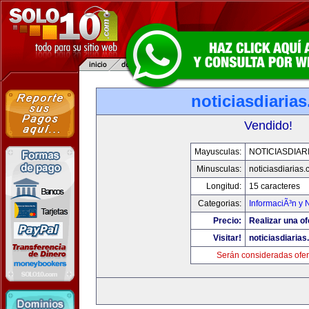
noticiasdiaria
Vendido!
Mayusculas:
NOTICIASDIAR
Minusculas:
noticiasdiarias
Longitud:
15 caracteres
Categorias:
InformaciÃ³n y N
Precio:
Realizar una of
Visitar!
noticiasdiaria
Serán consideradas ofer