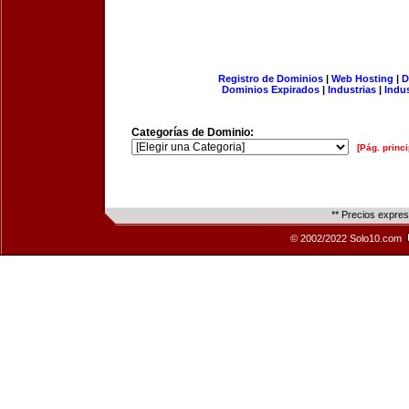
Registro de Dominios
|
Web Hosting
|
D
Dominios Expirados
|
Industrias
|
Indu
Categorías de Dominio:
[Pág. princi
** Precios expre
© 2002/2022 Solo10.com