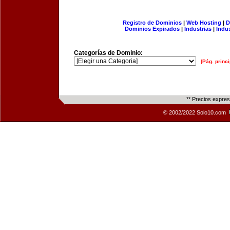
Registro de Dominios
|
Web Hosting
|
D
Dominios Expirados
|
Industrias
|
Indu
Categorías de Dominio:
[Pág. princi
** Precios expre
© 2002/2022 Solo10.com