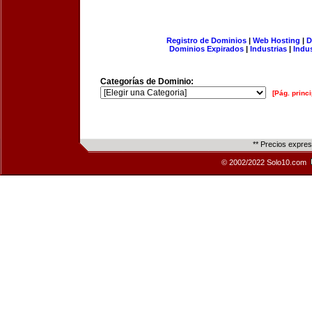
Registro de Dominios
|
Web Hosting
|
D
Dominios Expirados
|
Industrias
|
Indu
Categorías de Dominio:
[Pág. princi
** Precios expre
© 2002/2022 Solo10.com