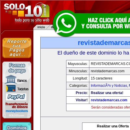
revistademarca
El dueño de este dominio lo ha
Mayusculas:
REVISTADEMARCAS.C
Minusculas:
revistademarcas.com
Longitud:
15 caracteres
Categorias:
InformaciÃ³n y Noticias
,
Precio:
Realizar una oferta!
Visitar!
revistademarcas.com
Serán consideradas ofer
Realizar una Oferta