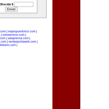
Ofrecido $
.com
|
viajespuertorico.com
|
m
|
soloservicio.com
|
.com
|
salaprensa.com
|
.com
|
ventasporlaweb.com
|
biliario.com
|