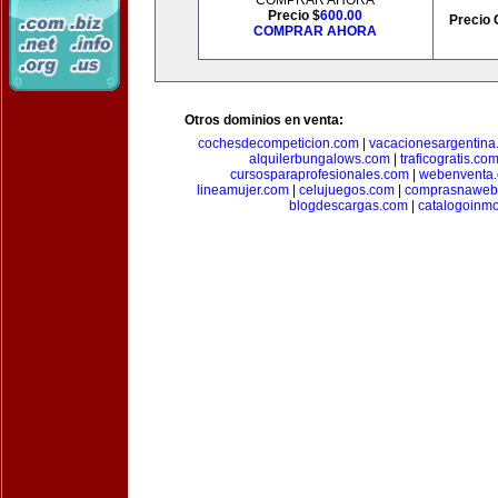
COMPRAR AHORA
Precio $
600.00
Precio 
COMPRAR AHORA
Otros dominios en venta:
cochesdecompeticion.com
|
vacacionesargentina
alquilerbungalows.com
|
traficogratis.co
cursosparaprofesionales.com
|
webenventa
lineamujer.com
|
celujuegos.com
|
comprasnaweb
blogdescargas.com
|
catalogoinmo