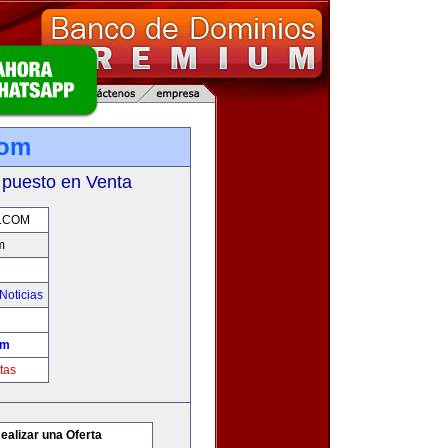
com
 puesto en Venta
.COM
m
Noticias
om
tas
ealizar una Oferta