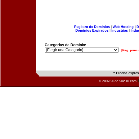
Registro de Dominios
|
Web Hosting
|
D
Dominios Expirados
|
Industrias
|
Indu
Categorías de Dominio:
[Pág. princi
** Precios expre
© 2002/2022 Solo10.com