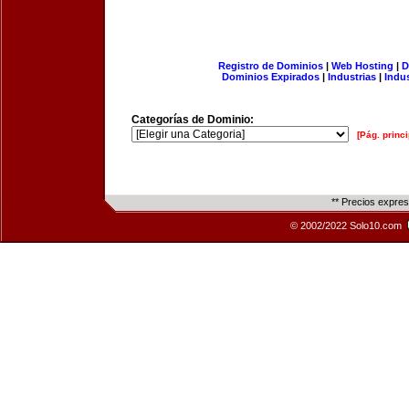
Registro de Dominios
|
Web Hosting
|
D
Dominios Expirados
|
Industrias
|
Indu
Categorías de Dominio:
[Pág. princi
** Precios expre
© 2002/2022 Solo10.com