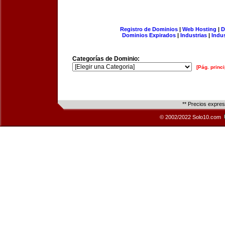
Registro de Dominios
|
Web Hosting
|
D
Dominios Expirados
|
Industrias
|
Indu
Categorías de Dominio:
[Pág. princi
** Precios expre
© 2002/2022 Solo10.com