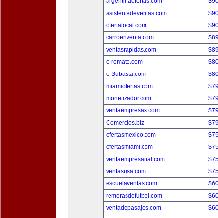
argentinaofertas.com
$9
asistentedeventas.com
$9
ofertalocal.com
$9
carroenventa.com
$8
ventasrapidas.com
$8
e-remate.com
$8
e-Subasta.com
$8
miamiofertas.com
$7
monetizador.com
$7
ventaempresas.com
$7
Comercios.biz
$7
ofertasmexico.com
$7
ofertasmiami.com
$7
ventaempresarial.com
$7
ventasusa.com
$7
escuelaventas.com
$6
remerasdefutbol.com
$6
ventadepasajes.com
$6