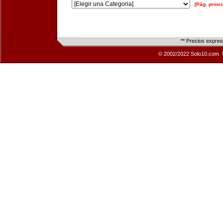
[Pág. princi
** Precios expre
© 2002/2022 Solo10.com