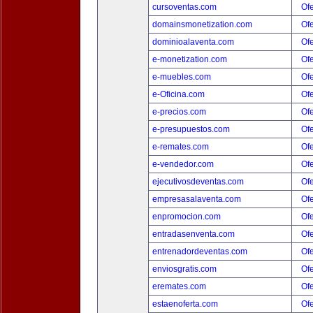
cursoventas.com
Ofe
domainsmonetization.com
Ofe
dominioalaventa.com
Ofe
e-monetization.com
Ofe
e-muebles.com
Ofe
e-Oficina.com
Ofe
e-precios.com
Ofe
e-presupuestos.com
Ofe
e-remates.com
Ofe
e-vendedor.com
Ofe
ejecutivosdeventas.com
Ofe
empresasalaventa.com
Ofe
enpromocion.com
Ofe
entradasenventa.com
Ofe
entrenadordeventas.com
Ofe
enviosgratis.com
Ofe
eremates.com
Ofe
estaenoferta.com
Ofe